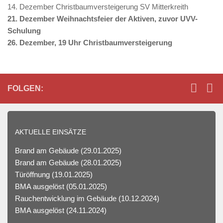
Bonus
14. Dezember Christbaumversteigerung SV Mitterkreith
10
21. Dezember Weihnachtsfeier der Aktiven, zuvor UVV-
Euro
Schulung
Einzahlung
26. Dezember, 19 Uhr Christbaumversteigerung
2026
Schnelle
Auszahlung
-
FOLGEN:
Die
Realität
bleibt
AKTUELLE EINSÄTZE
jedoch
vertikal,
Brand am Gebäude
(29.01.2025)
zum
Brand am Gebäude
(28.01.2025)
Beispiel
Türöffnung
(19.01.2025)
haben
BMA ausgelöst
(05.01.2025)
sich
Rauchentwicklung im Gebäude
(10.12.2024)
Online-
BMA ausgelöst
(24.11.2024)
Casinos,