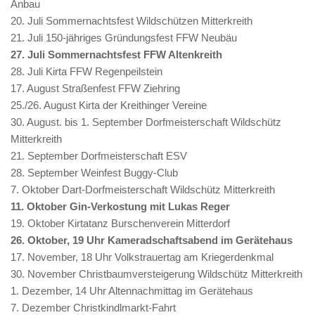
Anbau
Spielen
20. Juli Sommernachtsfest Wildschützen Mitterkreith
von
21. Juli 150-jähriges Gründungsfest FFW Neubäu
Online-
27. Juli Sommernachtsfest FFW Altenkreith
Casinospielen
28. Juli Kirta FFW Regenpeilstein
kann
17. August Straßenfest FFW Ziehring
Ihnen
25./26. August Kirta der Kreithinger Vereine
viel
30. August. bis 1. September Dorfmeisterschaft Wildschütz
Aufregung
Mitterkreith
und
21. September Dorfmeisterschaft ESV
die
28. September Weinfest Buggy-Club
Chance
7. Oktober Dart-Dorfmeisterschaft Wildschütz Mitterkreith
bieten,
11. Oktober Gin-Verkostung mit Lukas Reger
auch
19. Oktober Kirtatanz Burschenverein Mitterdorf
etwas
26. Oktober, 19 Uhr Kameradschaftsabend im Gerätehaus
Geld
17. November, 18 Uhr Volkstrauertag am Kriegerdenkmal
zu
30. November Christbaumversteigerung Wildschütz Mitterkreith
gewinnen.
1. Dezember, 14 Uhr Altennachmittag im Gerätehaus
Casino
7. Dezember Christkindlmarkt-Fahrt