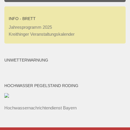
Poker-
und
Live-
INFO - BRETT
Glücksspielclubs
Jahresprogramm 2025
weitaus
Kreithinger Veranstaltungskalender
besser
angepasst
als
Wettshops,
UNWETTERWARNUNG
Glücksspielclubhotels
und
dergleichen.
HOCHWASSER PEGELSTAND RODING
Bestes
Deutsches
Online
Casino
Hochwassernachrichtendienst Bayern
2026
Schnelle
Auszahlung
: