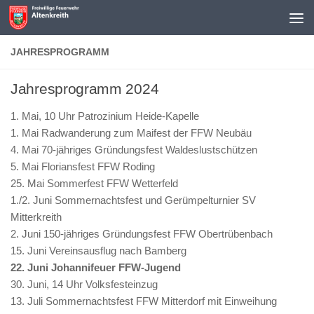
J
o
k
JAHRESPROGRAMM
e
r
Jahresprogramm 2024
i
m
1. Mai, 10 Uhr Patrozinium Heide-Kapelle
p
1. Mai Radwanderung zum Maifest der FFW Neubäu
o
4. Mai 70-jähriges Gründungsfest Waldeslustschützen
k
5. Mai Floriansfest FFW Roding
e
25. Mai Sommerfest FFW Wetterfeld
r
1./2. Juni Sommernachtsfest und Gerümpelturnier SV
Mobile
Mitterkreith
Casino
2. Juni 150-jähriges Gründungsfest FFW Obertrübenbach
Echtgeld
15. Juni Vereinsausflug nach Bamberg
2026
22. Juni
Johannifeuer FFW-Jugend
App-
30. Juni, 14 Uhr Volksfesteinzug
Ready
:
13. Juli Sommernachtsfest FFW Mitterdorf mit Einweihung
Das