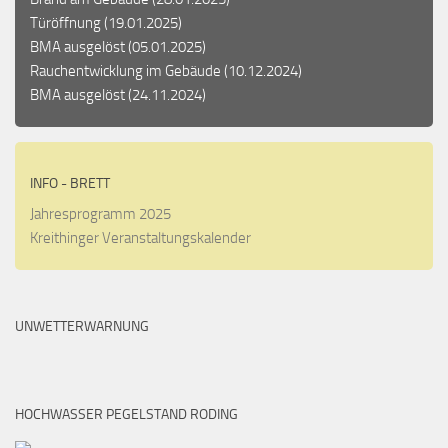
Von
Türöffnung
(19.01.2025)
Experten
BMA ausgelöst
(05.01.2025)
Gewählt
:
Rauchentwicklung im Gebäude
(10.12.2024)
Darüber
BMA ausgelöst
(24.11.2024)
hinaus
erwarten
Sie
INFO - BRETT
hier
exklusive
Jahresprogramm 2025
Bingoräume.
Kreithinger Veranstaltungskalender
Casino
Adventskalender
2026
UNWETTERWARNUNG
Clever
Spielen
-
Ghouls
HOCHWASSER PEGELSTAND RODING
Gold