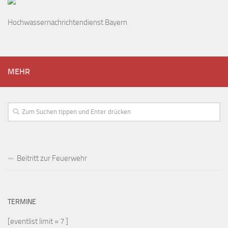
von
Betsoft
Hochwassernachrichtendienst Bayern
beantwortet
die
Frage,
wie
MEHR
ein
klassischer
3-
Walzen-
Slot
aussehen
würde,
Beitritt zur Feuerwehr
wenn
er
von
Casper,
TERMINE
dem
freundlichen
[eventlist limit = 7 ]