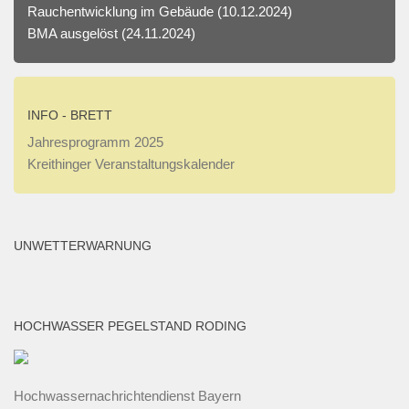
nicht
Rauchentwicklung im Gebäude
(10.12.2024)
versuchen.
BMA ausgelöst
(24.11.2024)
Slots
Mit
Hoher
Auszahlung
INFO - BRETT
2026
Jahresprogramm 2025
Beste
Kreithinger Veranstaltungskalender
Wahl
-
Wir
auf
UNWETTERWARNUNG
der
Gambler
Bay
HOCHWASSER PEGELSTAND RODING
wollen
den
Spielern
Hochwassernachrichtendienst Bayern
das