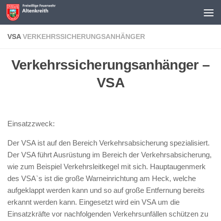
Z
i
e
VSA
VERKEHRSSICHERUNGSANHÄNGER
h
u
Verkehrssicherungsanhänger –
n
g
VSA
d
e
r
Einsatzzweck:
b
i
Der VSA ist auf den Bereich Verkehrsabsicherung spezialisiert.
n
Der VSA führt Ausrüstung im Bereich der Verkehrsabsicherung,
g
wie zum Beispiel Verkehrsleitkegel mit sich. Hauptaugenmerk
o
des VSA`s ist die große Warneinrichtung am Heck, welche
z
aufgeklappt werden kann und so auf große Entfernung bereits
a
erkannt werden kann. Eingesetzt wird ein VSA um die
h
Einsatzkräfte vor nachfolgenden Verkehrsunfällen schützen zu
l