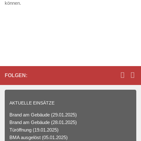
können.
e
n
Instant
Bank
Transfer
Casino
2026
Ehrliche
Tests
:
Seine
FOLGEN:
hohe
Varianz
und
AKTUELLE EINSÄTZE
kann
groß
Brand am Gebäude
(29.01.2025)
auszahlen,
Brand am Gebäude
(28.01.2025)
also
Türöffnung
(19.01.2025)
warum
BMA ausgelöst
(05.01.2025)