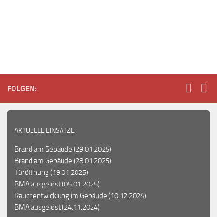
e
r
w
m
24
7
Casino
FOLGEN:
2026
Boni
Die
Liefern
:
AKTUELLE EINSÄTZE
Wenn
Sie
Brand am Gebäude
(29.01.2025)
genügend
Brand am Gebäude
(28.01.2025)
spezielle
Türöffnung
(19.01.2025)
expandierende
BMA ausgelöst
(05.01.2025)
Symbole
Rauchentwicklung im Gebäude
(10.12.2024)
auf
BMA ausgelöst
(24.11.2024)