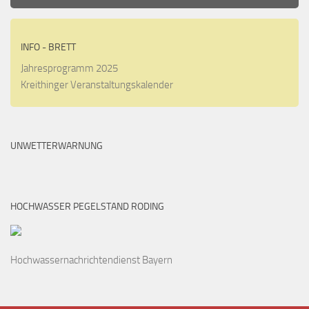
den
Walzen
haben,
INFO - BRETT
die
einen
Jahresprogramm 2025
Gewinn
Kreithinger Veranstaltungskalender
erzielen
können,
werden
UNWETTERWARNUNG
diese
erweitert,
um
die
HOCHWASSER PEGELSTAND RODING
gesamten
Walzen
abzudecken,
Hochwassernachrichtendienst Bayern
auf
denen
sie