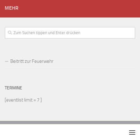
platziert
MEHR
sind.
Video
Roulette
2026
Für
2026
Geprüft
Beitritt zur Feuerwehr
-
Bonusgelder
und
damit
TERMINE
verbundene
[eventlist limit = 7 ]
Gewinne
verfallen
nach
30
Tagen,
wenn