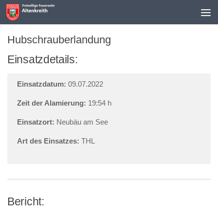
S
p
i
Hubschrauberlandung
e
l
Einsatzdetails:
o
t
Einsatzdatum:
09.07.2022
h
e
Zeit der Alamierung:
19:54 h
k
Einsatzort:
Neubäu am See
f
l
Art des Einsatzes:
THL
e
n
s
b
u
Bericht:
r
g