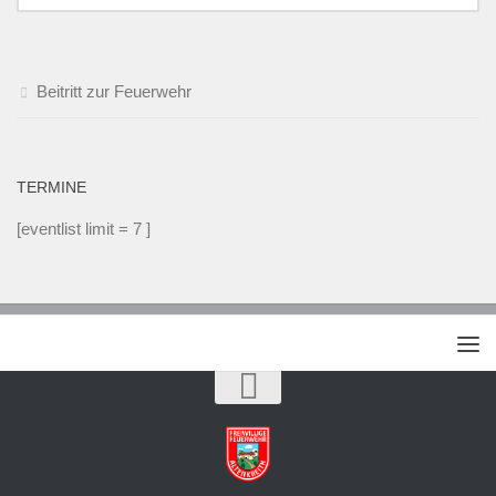
diesen
Spielen
können
Beitritt zur Feuerwehr
Sie
nur
zehn
Minuten
TERMINE
spielen
und
[eventlist limit = 7 ]
bis
zu
einer
Stunde
sitzen.
Seriöses
Online
Casino
Mit
Schneller