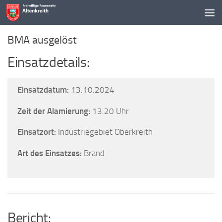
C
a
s
BMA ausgelöst
i
n
Einsatzdetails:
o
o
n
Einsatzdatum:
13.10.2024
l
Zeit der Alamierung:
13.20 Uhr
i
n
Einsatzort:
Industriegebiet Oberkreith
e
s
Art des Einsatzes:
Brand
p
i
e
l
e
Bericht:
Freispiele