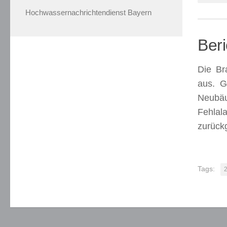
Teil,
Hochwassernachrichtendienst Bayern
dh
wie
man
Beri
Preise
in
Die Br
diesem
aus. G
Turnier
Neubäu
bekommt.
Fehlal
Spielothek
Online
zurück
2026
Bonus
Sichern
Tags:
-
Die
Grauzone
nutzen
viele