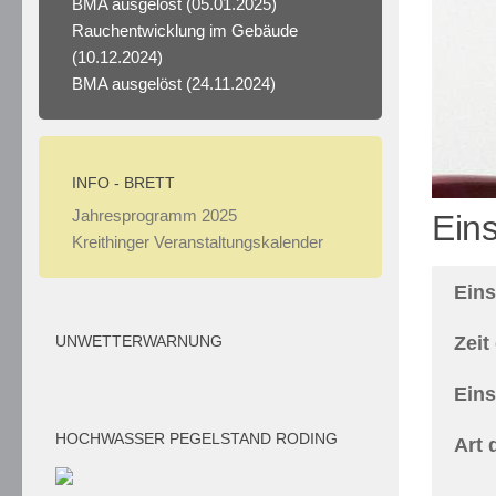
BMA ausgelöst
(05.01.2025)
r
Rauchentwicklung im Gebäude
n
(10.12.2024)
i
BMA ausgelöst
(24.11.2024)
e
r
e
Gratis
INFO - BRETT
Freispiele
Jahresprogramm 2025
Eins
Ohne
Kreithinger Veranstaltungskalender
Einzahlung
2026
Ein
Geprüfte
Auswahl
:
Zeit
UNWETTERWARNUNG
Also
Eins
gehen
wir
HOCHWASSER PEGELSTAND RODING
Art 
zum
wichtigsten