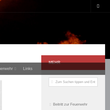
MEHR
uerwehr
Links
Beitritt zur Feuerwehr