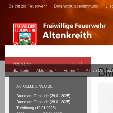
B
Beitritt zur Feuerwehr
Datenschutzbestimmung
Dis
e
s
t
e
n
o
n
l
i
n
FOLGEN:
BM
e
Startseite
Aktuelles
Verein
Aktive Mannsch
p
o
AKTUELLE EINSÄTZE
k
e
Brand am Gebäude
(29.01.2025)
r
Brand am Gebäude
(28.01.2025)
t
Türöffnung
(19.01.2025)
u